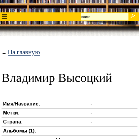
На главную
←
Владимир Высоцкий
Имя/Название:
-
Метки:
-
Страна:
-
Альбомы (1):