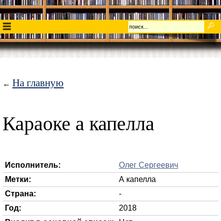
На главную
←
Караоке а капелла
Исполнитель:
Олег Сергеевич
Метки:
А капелла
Страна:
-
Год:
2018