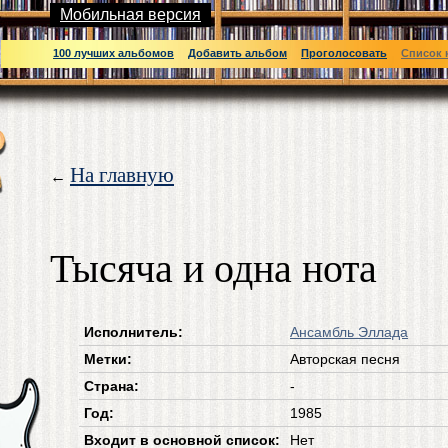
Мобильная версия
100 лучших альбомов
Добавить альбом
Проголосовать
Список 
На главную
←
Тысяча и одна нота
Исполнитель:
Ансамбль Эллада
Метки:
Авторская песня
Страна:
-
Год:
1985
Входит в основной список:
Нет