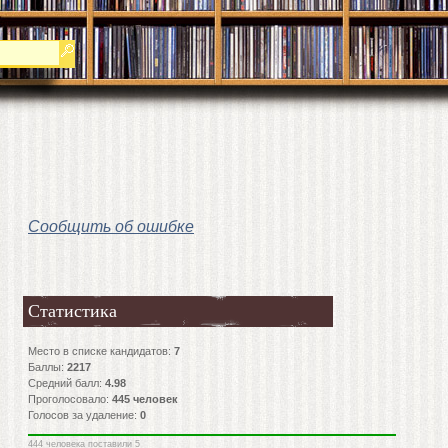
Сообщить об ошибке
Статистика
Место в списке кандидатов:
7
Баллы:
2217
Средний балл:
4.98
Проголосовало:
445
человек
Голосов за удаление:
0
444 человека поставили 5