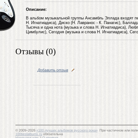
Описание:
В альбом музыкальной группы Ансамбль Эллада входят пес
Н. Игнатиадиса), Диско (Н. Лавранос - К. Панагис), Баллада
Тысяча и одна нота (музыка и слова Н. Игнатиадиса), Любл
Цимбулис), Сегодня (музыка и слова Н. Игнатиадиса), Сего
Отзывы (0)
Добавить отзыв
© 2009–2026
«100 лучших альбомов русского рока»
При частичном или полн
100bestalbums.ru
обязательна
Напишите нам
|
О проекте