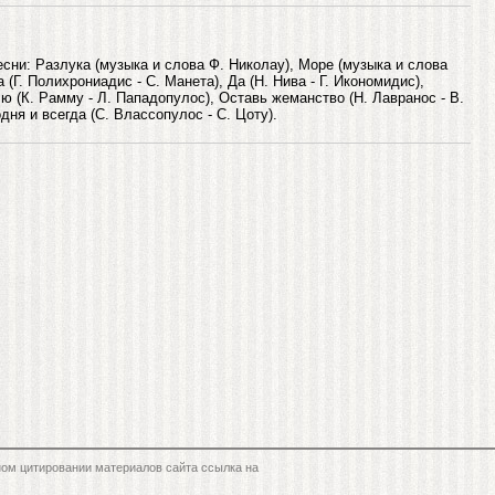
ни: Разлука (музыка и слова Ф. Николау), Море (музыка и слова
 (Г. Полихрониадис - С. Манета), Да (Н. Нива - Г. Икономидис),
ю (К. Рамму - Л. Пападопулос), Оставь жеманство (Н. Лавранос - В.
дня и всегда (С. Влассопулос - С. Цоту).
ом цитировании материалов сайта ссылка на